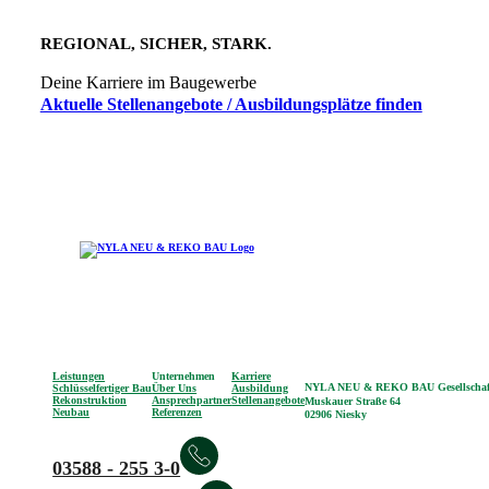
REGIONAL, SICHER, STARK.
Deine Karriere im Baugewerbe
Aktuelle Stellenangebote / Ausbildungsplätze finden
Leistungen
Unternehmen
Karriere
NYLA NEU & REKO BAU Gesellscha
Schlüsselfertiger Bau
Über Uns
Ausbildung
Rekonstruktion
Ansprechpartner
Stellenangebote
Muskauer Straße 64
Neubau
Referenzen
02906 Niesky
03588 - 255 3-0