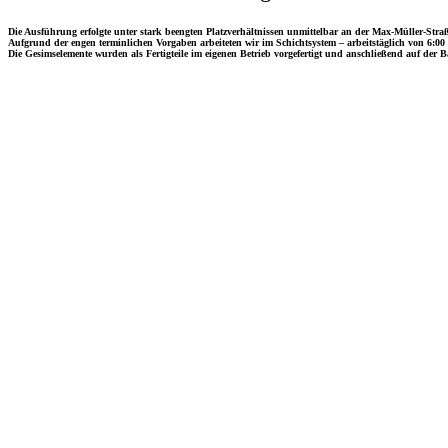
Die Ausführung erfolgte unter stark beengten Platzverhältnissen unmittelbar an der Max-Müller-Stra
Aufgrund der engen terminlichen Vorgaben arbeiteten wir im Schichtsystem – arbeitstäglich von 6:00 
Die Gesimselemente wurden als Fertigteile im eigenen Betrieb vorgefertigt und anschließend auf der Ba