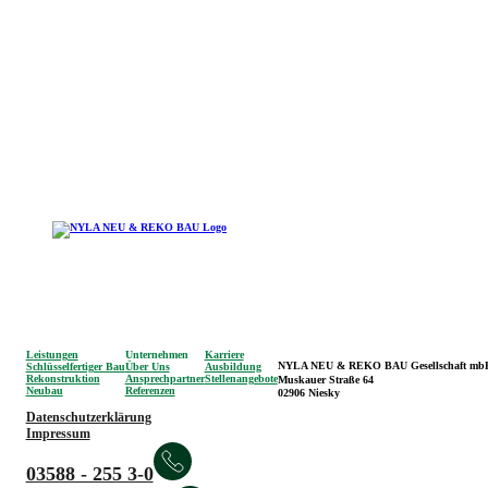
Leistungen
Unternehmen
Karriere
NYLA NEU & REKO BAU Gesellschaft mb
Schlüsselfertiger Bau
Über Uns
Ausbildung
Rekonstruktion
Ansprechpartner
Stellenangebote
Muskauer Straße 64
Neubau
Referenzen
02906 Niesky
Datenschutzerklärung
Impressum
03588 - 255 3-0